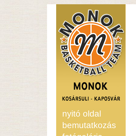
nyitó oldal
bemutatkozás