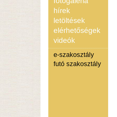
fotógaléria
hírek
letöltések
elérhetőségek
videók
e-szakosztály
futó szakosztály