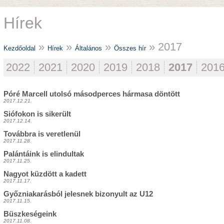
Hírek
»
»
»
» 2017
Kezdőoldal
Hírek
Általános
Összes hír
2022
2021
2020
2019
2018
2017
201
Póré Marcell utolsó másodperces hármasa döntött
2017.12.21.
Siófokon is sikerült
2017.12.14.
Továbbra is veretlenül
2017.11.28.
Palántáink is elindultak
2017.11.25.
Nagyot küzdött a kadett
2017.11.17.
Győzniakarásból jelesnek bizonyult az U12
2017.11.15.
Büszkeségeink
2017.11.08.